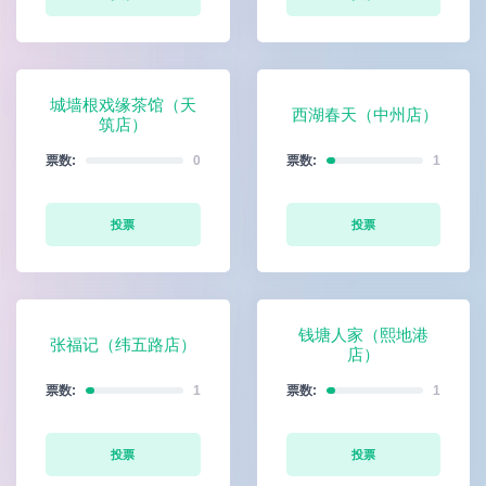
城墙根戏缘茶馆（天
西湖春天（中州店）
筑店）
票数:
0
票数:
1
投票
投票
钱塘人家（熙地港
张福记（纬五路店）
店）
票数:
1
票数:
1
投票
投票