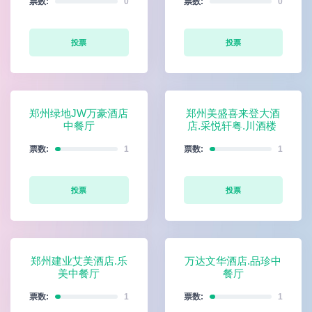
票数:
0
票数:
0
投票
投票
郑州绿地JW万豪酒店
郑州美盛喜来登大酒
中餐厅
店.采悦轩粤.川酒楼
票数:
1
票数:
1
投票
投票
郑州建业艾美酒店.乐
万达文华酒店.品珍中
美中餐厅
餐厅
票数:
1
票数:
1