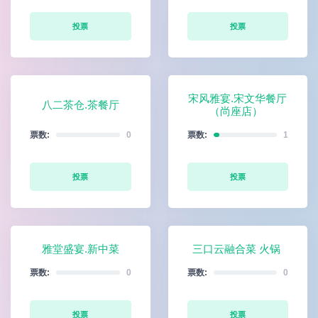
投票
投票
宋风雅宴.宋文华餐厅
八二茶仓.茶餐厅
（尚座店）
票数:
0
票数:
1
投票
投票
雅堂盛宴.新中菜
三口云融合菜 火锅
票数:
0
票数:
0
投票
投票