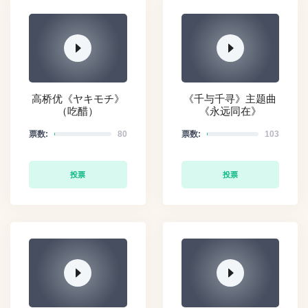
高桥优《ヤキモチ》
《千与千寻》主题曲
（吃醋）
《永远同在》
票数:
80
票数:
103
投票
投票