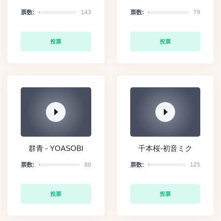
票数:
143
票数:
79
投票
投票
群青 - YOASOBI
千本桜-初音ミク
票数:
80
票数:
125
投票
投票