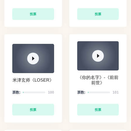
投票
投票
《你的名字》-《前前
米津玄师《LOSER》
前世》
票数:
100
票数:
101
投票
投票