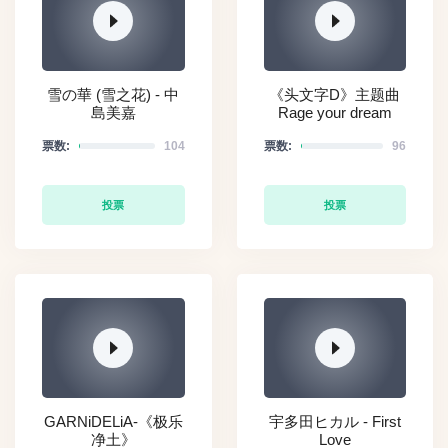
雪の華 (雪之花) - 中
《头文字D》主题曲
島美嘉
Rage your dream
票数:
104
票数:
96
投票
投票
GARNiDELiA-《极乐
宇多田ヒカル - First
净土》
Love