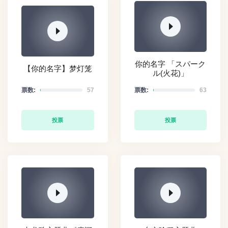
你的名字 「スパーク
【你的名字】梦灯笼
ル(火花)」
票数:
57
票数:
63
投票
投票