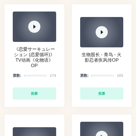
《恋愛サーキュレー
ション (恋爱循环)》
生物股长 - 青鸟 - 火
TV动画《化物语》
影忍者疾风传OP
OP
票数:
174
票数:
165
投票
投票