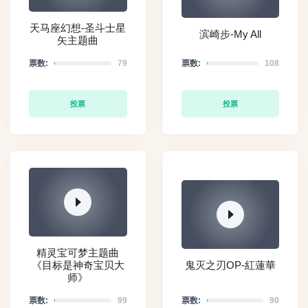
天马座幻想-圣斗士星
滨崎步-My All
矢主题曲
票数:
79
票数:
108
投票
投票
精灵宝可梦主题曲
《目标是神奇宝贝大
鬼灭之刃OP-紅蓮華
师》
票数:
99
票数:
90