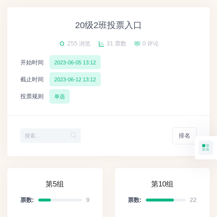
20级2班投票入口
255 浏览
31 票数
0 评论
开始时间
2023-06-05 13:12
截止时间
2023-06-12 13:12
投票规则
单选
排名
第5组
第10组
票数:
9
票数:
22