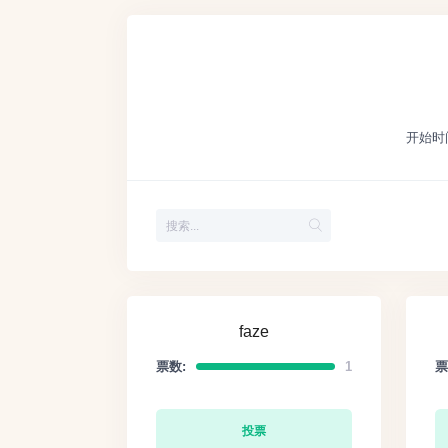
开始时
faze
票数:
1
票
投票