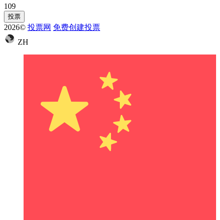
109
投票
2026©
投票网
免费创建投票
ZH