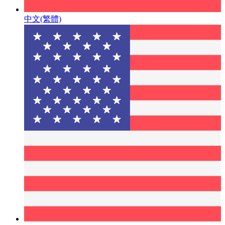
中文(繁體)