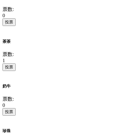
票数:
0
投票
茶茶
票数:
1
投票
奶牛
票数:
0
投票
珍珠