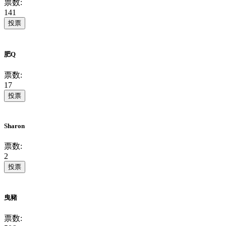
票数:
141
投票
肥Q
票数:
17
投票
Sharon
票数:
2
投票
曳豬
票数: