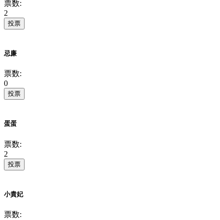
票数:
2
投票
忌廉
票数:
0
投票
蛋蛋
票数:
2
投票
小貴妃
票数: