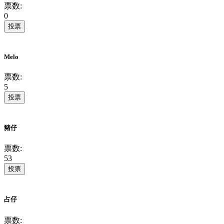
票数:
0
投票
Melo
票数:
5
投票
豬仔
票数:
53
投票
占仔
票数: