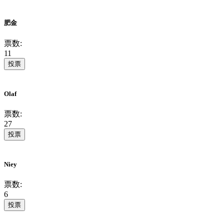
肥金
票数:
11
投票
Olaf
票数:
27
投票
Niey
票数:
6
投票