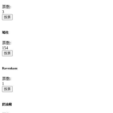
票数:
3
投票
瑤柱
票数:
154
投票
Ravenkam
票数:
1
投票
奶油豬