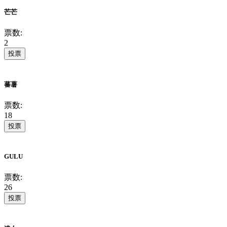
芒芒
票数:
2
投票
蕃薯
票数:
18
投票
GULU
票数:
26
投票