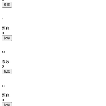
投票
9
票数:
0
投票
10
票数:
0
投票
11
票数:
0
投票