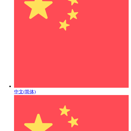
中文(简体)