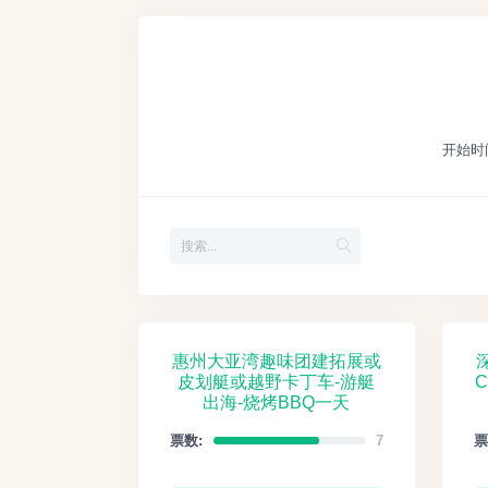
开始时
惠州大亚湾趣味团建拓展或
皮划艇或越野卡丁车-游艇
出海-烧烤BBQ一天
票数:
7
票