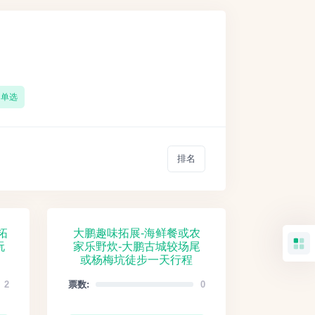
单选
排名
拓
大鹏趣味拓展-海鲜餐或农
玩
家乐野炊-大鹏古城较场尾
或杨梅坑徒步一天行程
2
票数:
0