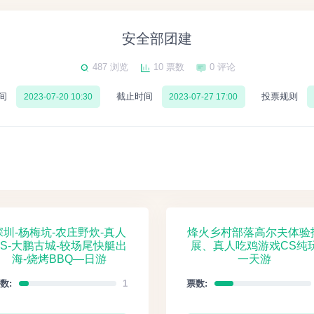
安全部团建
487 浏览
10 票数
0 评论
间
截止时间
投票规则
2023-07-20 10:30
2023-07-27 17:00
深圳-杨梅坑-农庄野炊-真人
烽火乡村部落高尔夫体验
CS-大鹏古城-较场尾快艇出
展、真人吃鸡游戏CS纯
海-烧烤BBQ—日游
一天游
数:
1
票数: