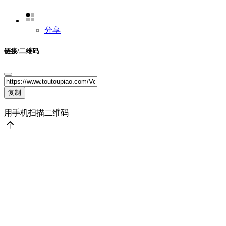
分享
链接/二维码
复制
用手机扫描二维码