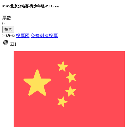
MAS北京分站赛-青少年组-PJ Crew
票数:
0
投票
2026©
投票网
免费创建投票
ZH