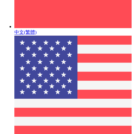
中文(繁體)