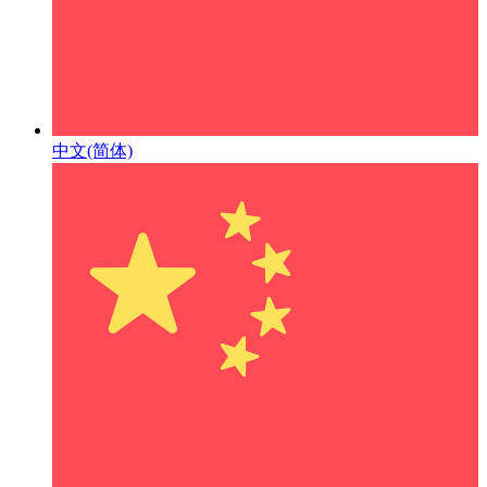
中文(简体)