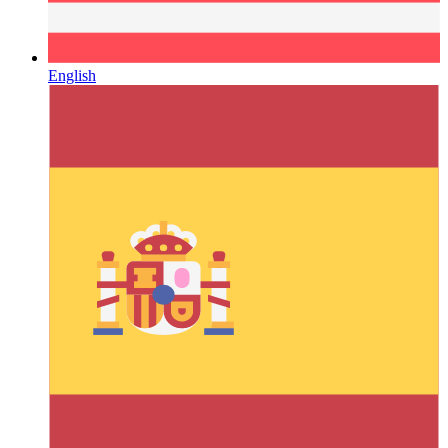
English