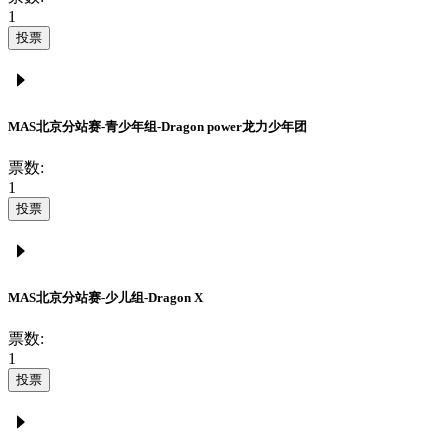
1
投票
MAS北京分站赛-青少年组-Dragon power龙力少年团
票数:
1
投票
MAS北京分站赛-少儿组-Dragon X
票数:
1
投票