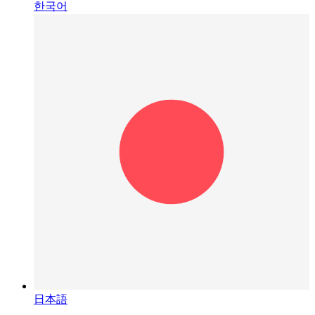
한국어
日本語