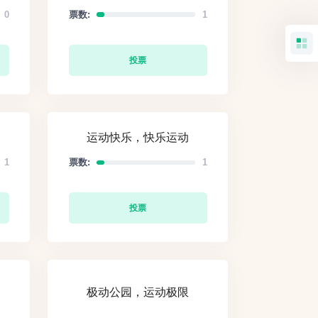
0
票数:
1
投票
​运动快乐，快乐运动
1
票数:
1
投票
极动公园，运动极限