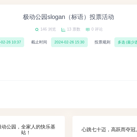
极动公园slogan（标语）投票活动
146 浏览
13 票数
0 评论
截止时间
投票规则
-02-26 10:37
2024-02-26 15:30
多选 (最少选
。
极动公园，全家人的快乐基
心跳七十迈，高跃而夺冠
站！