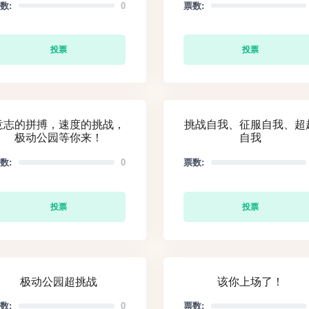
数:
0
票数:
投票
投票
意志的拼搏，速度的挑战，
挑战自我、征服自我、超
极动公园等你来！
自我
数:
0
票数:
投票
投票
极动公园超挑战
该你上场了！
数:
0
票数: