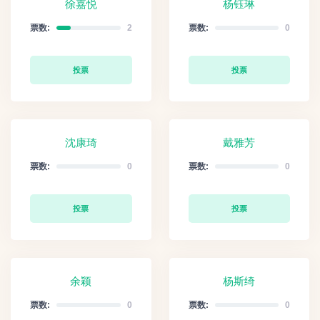
徐嘉悦
杨钰琳
票数:
2
票数:
0
投票
投票
沈康琦
戴雅芳
票数:
0
票数:
0
投票
投票
余颖
杨斯绮
票数:
0
票数:
0