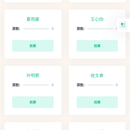
夏雨蒙
王心怡
票数:
0
票数:
0
投票
投票
许明辉
徐文睿
票数:
0
票数:
0
投票
投票