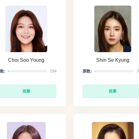
Choi Soo Young
Shin Se Kyung
数:
194
票数:
3
投票
投票