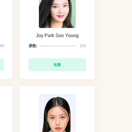
Joy Park Soo Young
64
票数:
203
投票