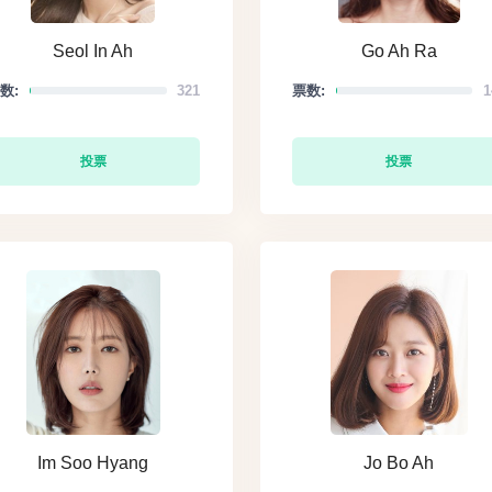
Seol In Ah
Go Ah Ra
数:
321
票数:
1
投票
投票
Im Soo Hyang
Jo Bo Ah