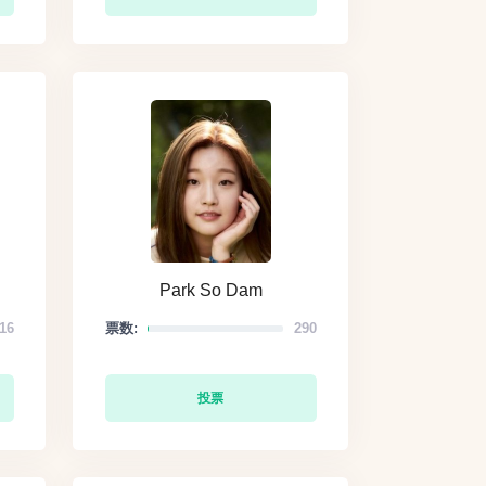
Park So Dam
16
票数:
290
投票