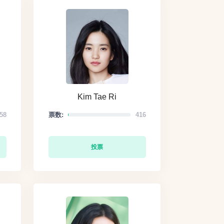
Kim Tae Ri
58
票数:
416
投票