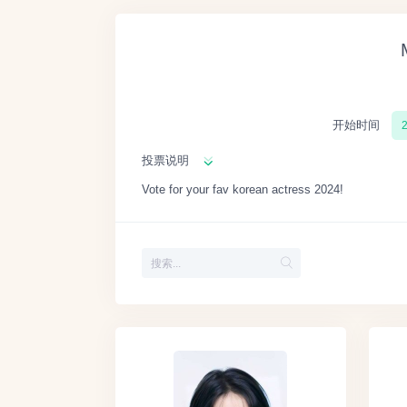
开始时间
2
投票说明
Vote for your fav korean actress 2024!