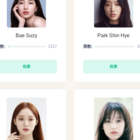
Bae Suzy
Park Shin Hye
数:
1217
票数:
8
投票
投票