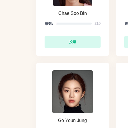
Chae Soo Bin
票数:
210
票
投票
Go Youn Jung