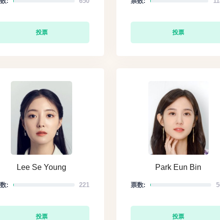
数:
650
票数:
11
投票
投票
Lee Se Young
Park Eun Bin
数:
221
票数:
5
投票
投票