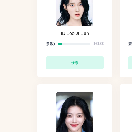
IU Lee Ji Eun
票数:
16138
票
投票