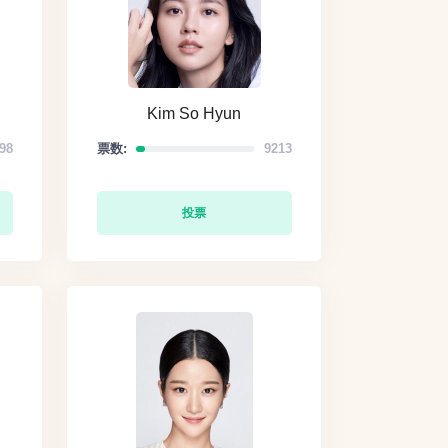
Kim So Hyun
98
票数:
9213
投票