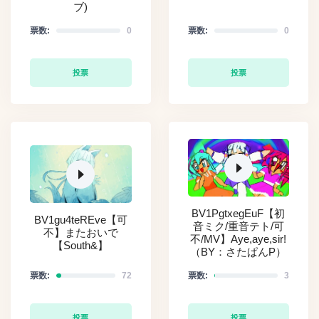
ブ)
票数:
0
票数:
0
投票
投票
BV1PgtxegEuF【初
BV1gu4teREve【可
音ミク/重音テト/可
不】またおいで
不/MV】Aye,aye,sir!
【South&】
（BY：さたぱんP）
票数:
72
票数:
3
投票
投票