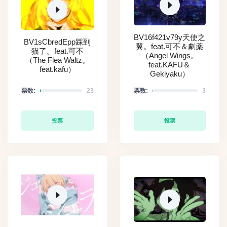
BV16f421v79y天使之
BV1sCbredEpp踩到
翼。feat.可不＆劇薬
猫了。feat.可不
（Angel Wings。
（The Flea Waltz。
feat.KAFU＆
feat.kafu）
Gekiyaku）
票数:
23
票数:
3
投票
投票