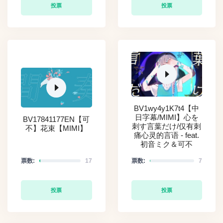
投票
投票
BV1wy4y1K7t4【中
日字幕/MIMI】心を
BV17841177EN【可
刺す言葉だけ/仅有刺
不】花束【MIMI】
痛心灵的言语 - feat.
初音ミク＆可不
票数:
17
票数:
7
投票
投票