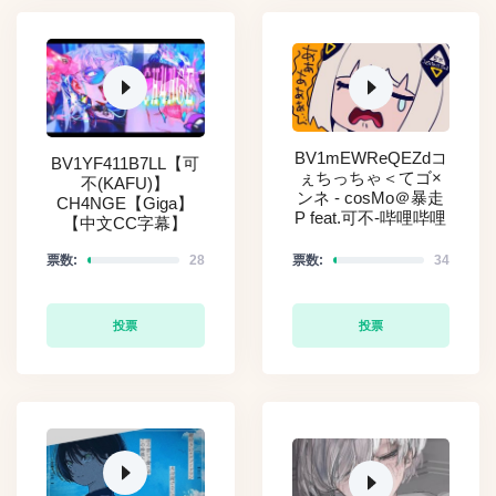
BV1mEWReQEZdコ
BV1YF411B7LL【可
ぇちっちゃ＜てゴ×
不(KAFU)】
ンネ - cosMo＠暴走
CH4NGE【Giga】
P feat.可不-哔哩哔哩
【中文CC字幕】
票数:
28
票数:
34
投票
投票