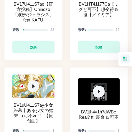
BV17U411S7ae【官
BV1HT41177Ca【ミ
方投稿】Chinozo
クと可不】想变得奇
「嫉妒/ジェラシス」
怪【メドミア】
feat.KAFU
票数:
23
票数:
22
投票
投票
BV1uU411S7ay少女
終幕丨ある少女の始
BV1jh4y1h7dWBe
末 （可不ver.）【原
Real? ft. 裏命 & 可不
创曲】
票数:
1
票数:
1