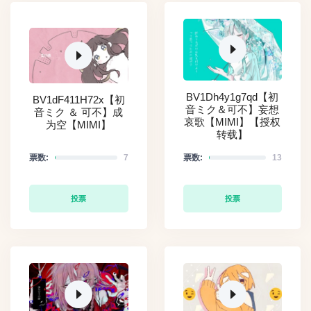
BV1Dh4y1g7qd【初
BV1dF411H72x【初
音ミク＆可不】妄想
音ミク ＆ 可不】成
哀歌【MIMI】【授权
为空【MIMI】
转载】
票数:
7
票数:
13
投票
投票