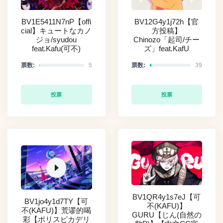
BV1E5411N7nP【offi
BV12G4y1j72h【官
cial】キュートなカノ
方投稿】
ジョ/syudou
Chinozo「起司/チー
feat.Kafu(可不)
ズ」feat.KafU
票数:
5
票数:
39
投票
投票
BV1QR4y1s7eJ【可
BV1jo4y1d7TY【可
不(KAFU)】
不(KAFU)】荒谬的喝
GURU【じん(自然の
彩【ポリスピカデリ