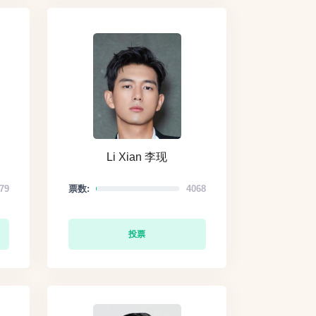
Li Xian 李现
79
票数:
4068
投票