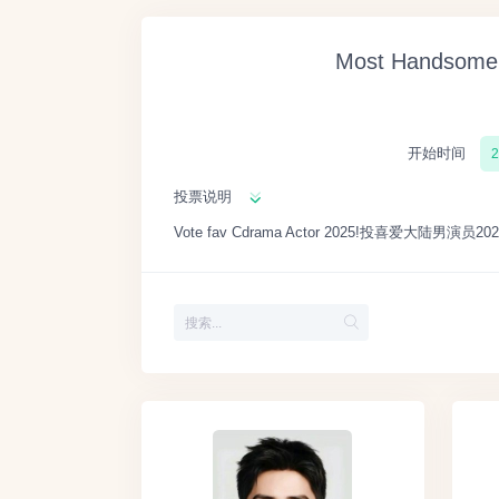
Most Handsom
开始时间
2
投票说明
Vote fav Cdrama Actor 2025!投喜爱大陆男演员202