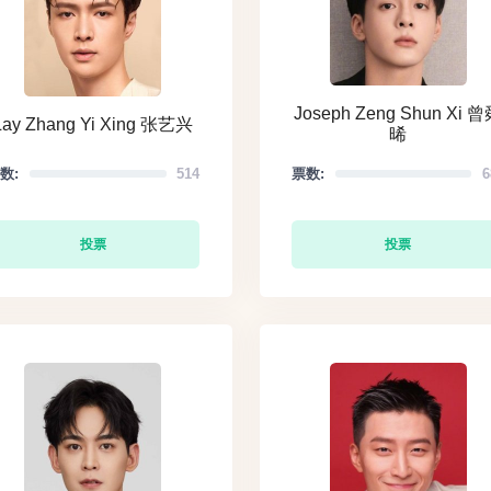
Joseph Zeng Shun Xi 
Lay Zhang Yi Xing 张艺兴
晞
数:
514
票数:
6
投票
投票