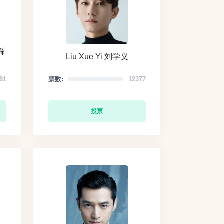
曾舜
Liu Xue Yi 刘学义
81
票数:
12377
投票