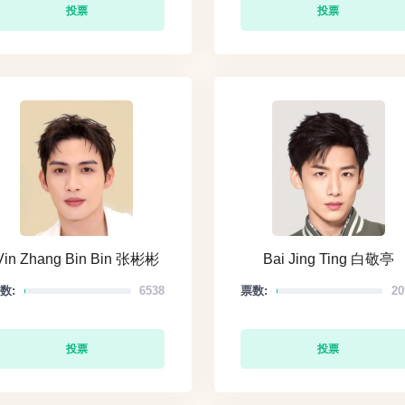
投票
投票
Vin Zhang Bin Bin 张彬彬
Bai Jing Ting 白敬亭
数:
6538
票数:
20
投票
投票