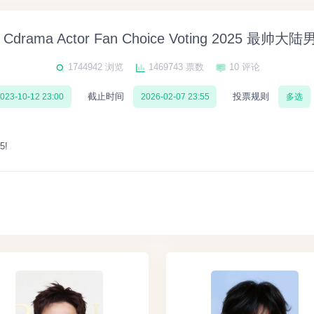
e Cdrama Actor Fan Choice Voting 2025 最
1744942 浏览
1469743 票数
10 评论
截止时间
投票规则
023-10-12 23:00
2026-02-07 23:55
多选
5!