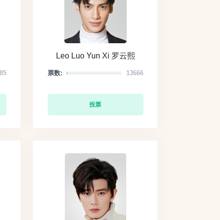
Leo Luo Yun Xi 罗云熙
85
票数:
13666
投票