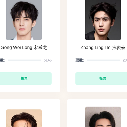
Song Wei Long 宋威龙
Zhang Ling He 张凌赫
数:
5146
票数:
29
投票
投票