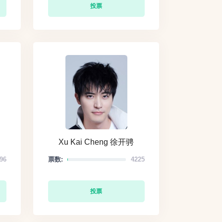
投票
Xu Kai Cheng 徐开骋
96
票数:
4225
投票