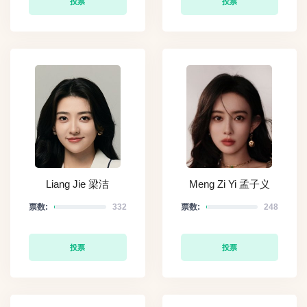
投票
投票
Liang Jie 梁洁
Meng Zi Yi 孟子义
票数:
332
票数:
248
投票
投票