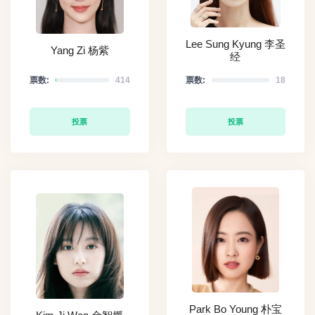
Lee Sung Kyung 李圣
Yang Zi 杨紫
经
票数:
414
票数:
18
投票
投票
Park Bo Young 朴宝