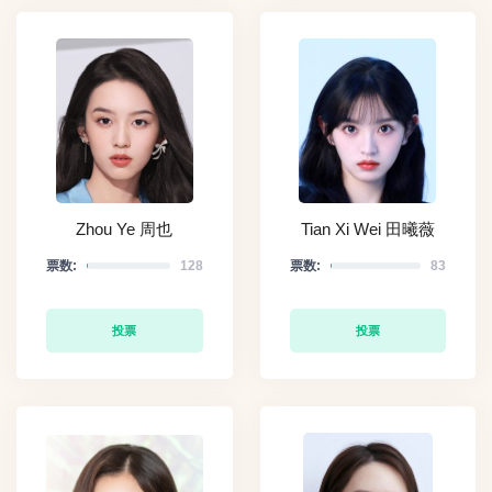
Zhou Ye 周也
Tian Xi Wei 田曦薇
票数:
128
票数:
83
投票
投票