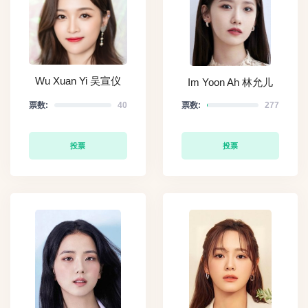
Wu Xuan Yi 吴宣仪
Im Yoon Ah 林允儿
票数:
40
票数:
277
投票
投票