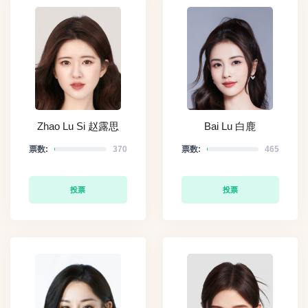
Zhao Lu Si 赵露思
Bai Lu 白鹿
票数:
370
票数:
465
投票
投票