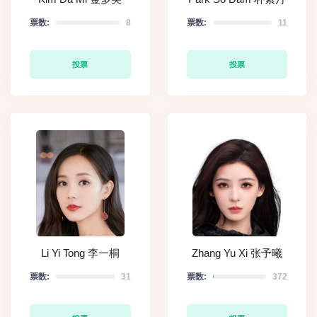
票数:
8
票数:
11
投票
投票
Li Yi Tong 李一桐
Zhang Yu Xi 张予曦
票数:
31
票数:
372