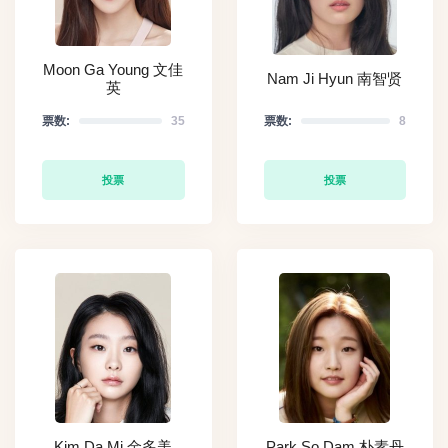
Moon Ga Young 文佳
Nam Ji Hyun 南智贤
英
票数:
35
票数:
8
投票
投票
Kim Da Mi 金多美
Park So Dam 朴素丹