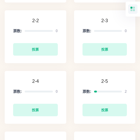
2-2
2-3
票数:
0
票数:
0
投票
投票
2-4
2-5
票数:
0
票数:
2
投票
投票