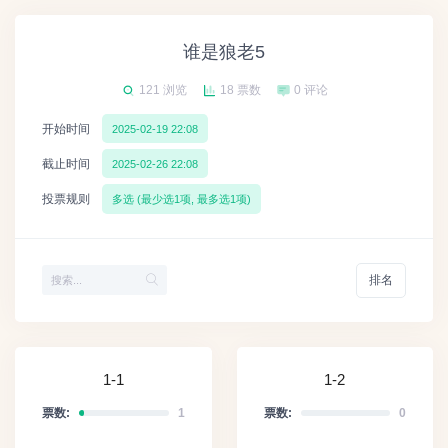
谁是狼老5
121 浏览
18 票数
0 评论
开始时间
2025-02-19 22:08
截止时间
2025-02-26 22:08
投票规则
多选 (最少选1项, 最多选1项)
排名
1-1
1-2
票数:
1
票数:
0