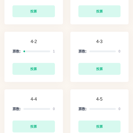
投票
投票
4-2
4-3
票数:
1
票数:
0
投票
投票
4-4
4-5
票数:
0
票数:
0
投票
投票