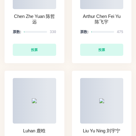
Chen Zhe Yuan 陈哲
Arthur Chen Fei Yu
远
陈飞宇
票数:
330
票数:
475
投票
投票
Luhan 鹿晗
Liu Yu Ning 刘宇宁