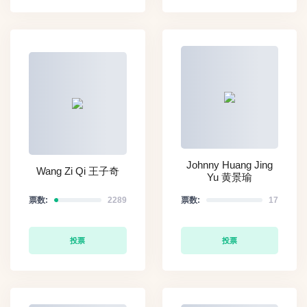
Johnny Huang Jing
Wang Zi Qi 王子奇
Yu 黄景瑜
票数:
2289
票数:
17
投票
投票