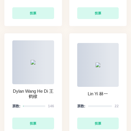
投票
投票
Dylan Wang He Di 王
Lin Yi 林一
鹤棣
票数:
146
票数:
22
投票
投票