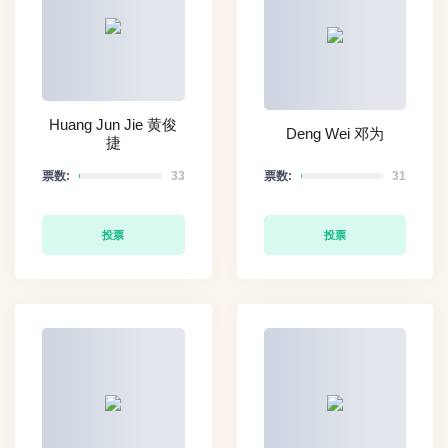
Huang Jun Jie 黄俊
Deng Wei 邓为
捷
票数:
33
票数:
31
投票
投票