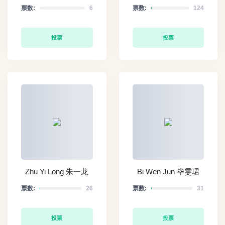
票数:
6
票数:
124
投票
投票
Zhu Yi Long 朱一龙
Bi Wen Jun 毕雯珺
票数:
26
票数:
31
投票
投票