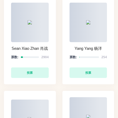
Sean Xiao Zhan 肖战
Yang Yang 杨洋
票数:
2904
票数:
254
投票
投票