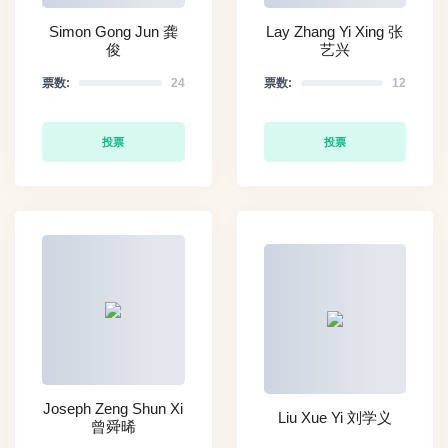
Simon Gong Jun 龚
Lay Zhang Yi Xing 张
俊
艺兴
票数:
24
票数:
12
投票
投票
Joseph Zeng Shun Xi
Liu Xue Yi 刘学义
曾舜晞