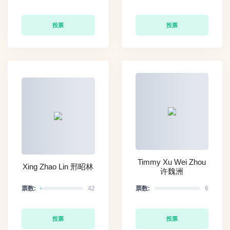
投票
投票
Timmy Xu Wei Zhou
Xing Zhao Lin 邢昭林
许魏洲
票数:
42
票数:
6
投票
投票