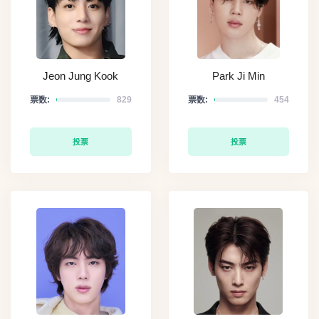
Jeon Jung Kook
Park Ji Min
票数:
829
票数:
454
投票
投票