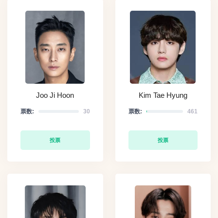
Kim Tae Hyung
Joo Ji Hoon
票数:
30
票数:
461
投票
投票