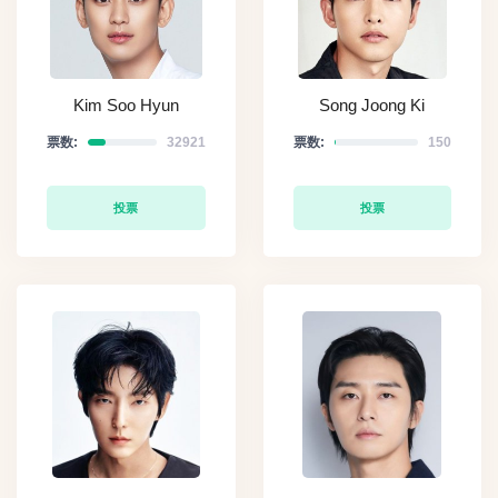
Kim Soo Hyun
Song Joong Ki
票数:
32921
票数:
150
投票
投票