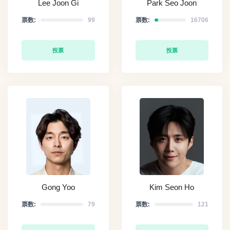
Lee Joon Gi
Park Seo Joon
票数:
99
票数:
16706
投票
投票
Gong Yoo
Kim Seon Ho
票数:
79
票数:
121