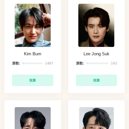
Kim Bum
Lee Jong Suk
票数:
1467
票数:
143
投票
投票