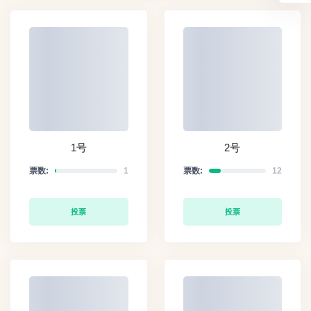
1号
2号
票数:
1
票数:
12
投票
投票