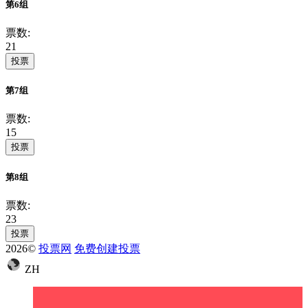
第6组
票数:
21
投票
第7组
票数:
15
投票
第8组
票数:
23
投票
2026©
投票网
免费创建投票
ZH