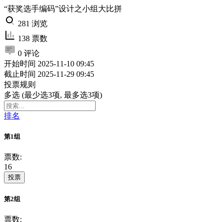
“获奖选手编码”设计之小组大比拼
281 浏览
138 票数
0 评论
开始时间
2025-11-10 09:45
截止时间
2025-11-29 09:45
投票规则
多选 (最少选3项, 最多选3项)
排名
第1组
票数:
16
投票
第2组
票数: