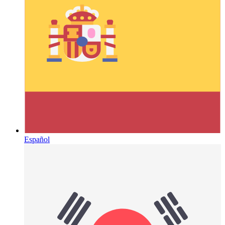
Español