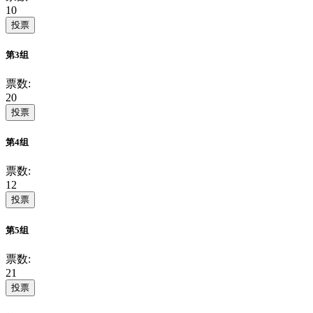
10
投票
第3组
票数:
20
投票
第4组
票数:
12
投票
第5组
票数:
21
投票