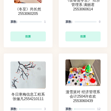
《饺香迎冬至》 经济
管理系 满丽君
2553060614
《冬至》尚长然
2553060205
票数:
1
票数:
0
投票
投票
漫雪派对 经济管理系
冬日寒梅信息工程系
会计2504许欢欢
张俪凡2554210111
2553060439
票数:
3
票数:
12