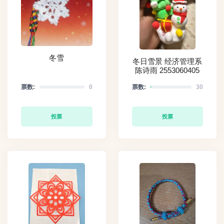
冬雪
冬日雪景 经济管理系
陈诗雨 2553060405
票数:
0
票数:
30
投票
投票