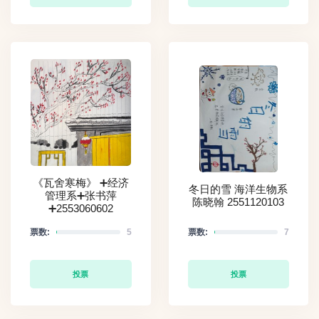
《瓦舍寒梅》 ➕经济
冬日的雪 海洋生物系
管理系➕张书萍
陈晓翰 2551120103
➕2553060602
票数:
5
票数:
7
投票
投票