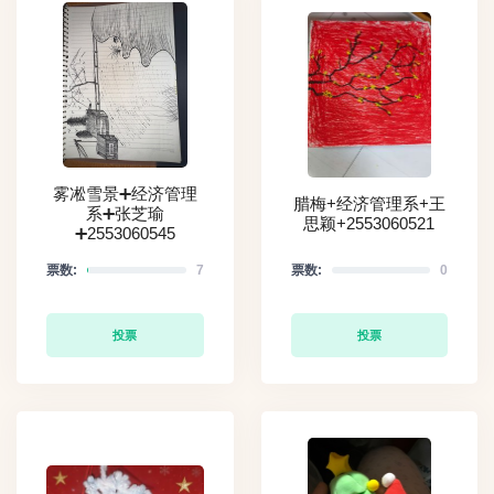
雾凇雪景➕经济管理
腊梅+经济管理系+王
系➕张芝瑜
思颖+2553060521
➕2553060545
票数:
7
票数:
0
投票
投票