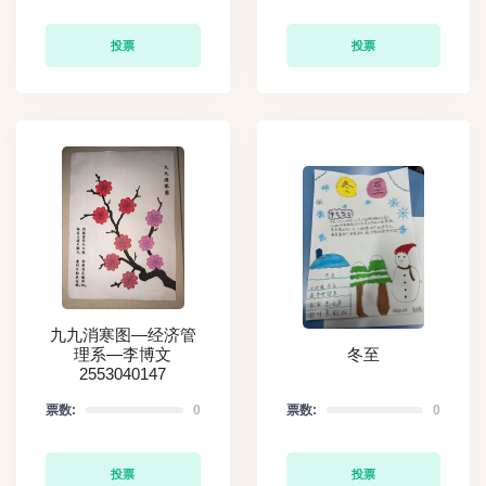
投票
投票
九九消寒图—经济管
理系—李博文
冬至
2553040147
票数:
0
票数:
0
投票
投票