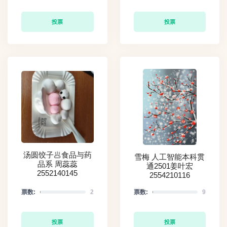
投票
投票
汤圆饺子🥟食品与药
雪梅 人工智能本科贯
品系 周蕊蕊
通2501姜叶宏
2552140145
2554210116
票数:
2
票数:
9
投票
投票