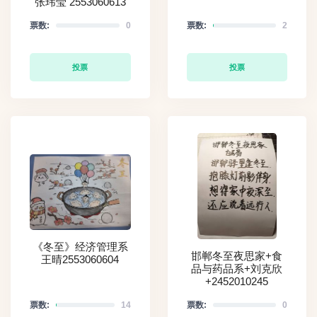
张玮莹 2553060613
票数:
0
票数:
2
投票
投票
《冬至》经济管理系
邯郸冬至夜思家+食
王晴2553060604
品与药品系+刘克欣
+2452010245
票数:
14
票数:
0