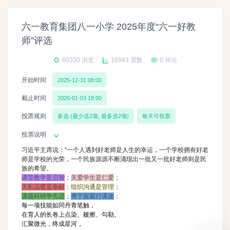
六一教育集团八一小学 2025年度“六一好教
师”评选
60330 浏览
16943 票数
0 评论
开始时间
2025-12-31 08:00
截止时间
2026-01-03 18:00
投票规则
多选 (最少选2项, 最多选2项)
每天可投票
投票说明
习近平主席说：“一个人遇到好老师是人生的幸运，一个学校拥有好老
师是学校的光荣，一个民族源源不断涌现出一批又一批好老师则是民
族的希望。
课堂教学是启智
；
关爱学生是仁爱
；
无私温暖是奉献
；
组织沟通是管理
；
课题科研争先进
；
勇于探索行课改
；
每一项技能如同丹青笔触，
在育人的长卷上点染、皴擦、勾勒。
汇聚微光，终成星河，