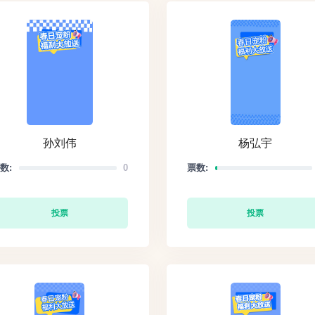
孙刘伟
杨弘宇
数:
0
票数:
投票
投票