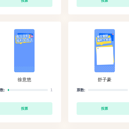
投票
投票
徐意悠
舒子豪
数:
1
票数:
投票
投票