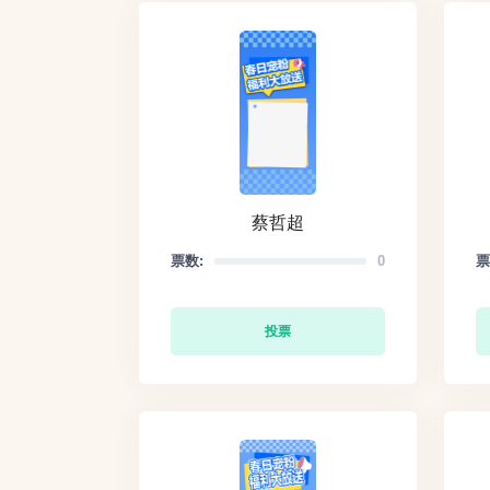
蔡哲超
票数:
0
票
投票