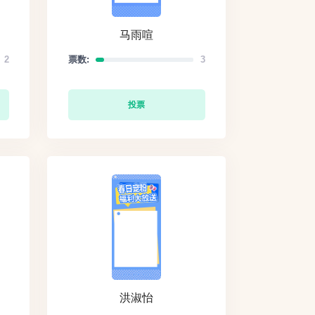
马雨喧
2
票数:
3
投票
洪淑怡