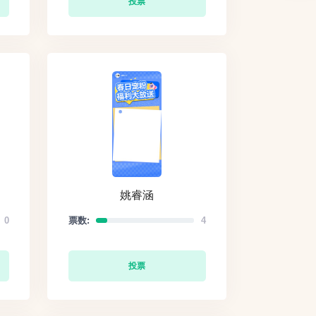
投票
姚睿涵
0
票数:
4
投票