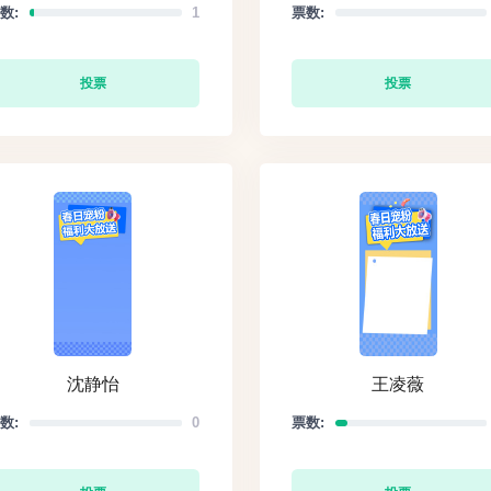
数:
1
票数:
投票
投票
沈静怡
王凌薇
数:
0
票数: