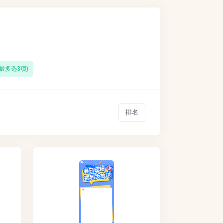
(最多选3项)
排名