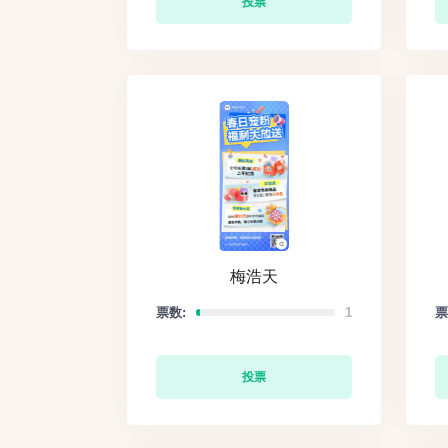
投票
梅浩天
票数:
1
票
投票