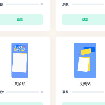
数:
0
票数:
投票
投票
黄愉航
沈奕铭
数:
0
票数: