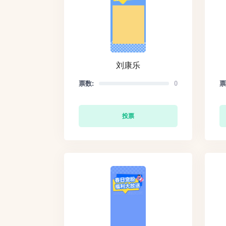
刘康乐
票数:
0
票
投票