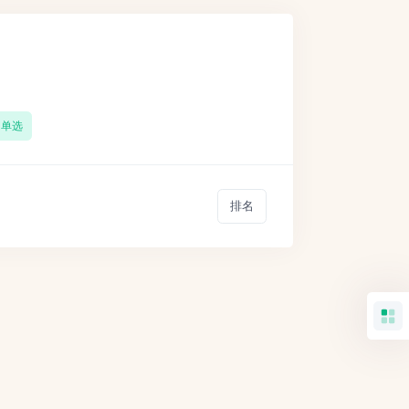
单选
排名