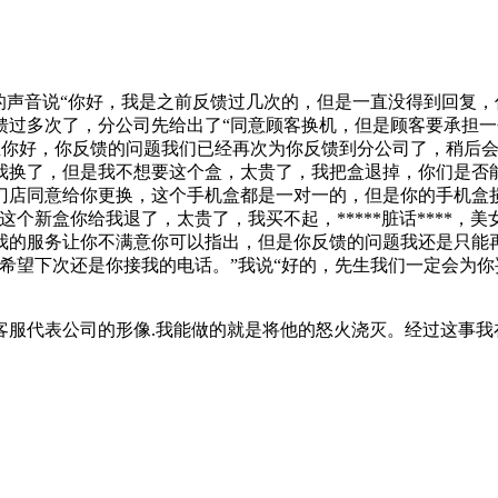
洋的声音说“你好，我是之前反馈过几次的，但是一直没得到回复
馈过多次了，分公司先给出了“同意顾客换机，但是顾客要承担一
先生你好，你反馈的问题我们已经再次为你反馈到分公司了，稍后
我换了，但是我不想要这个盒，太贵了，我把盒退掉，你们是否
门店同意给你更换，这个手机盒都是一对一的，但是你的手机盒
个新盒你给我退了，太贵了，我买不起，*****脏话****，
我的服务让你不满意你可以指出，但是你反馈的问题我还是只能
希望下次还是你接我的电话。”我说“好的，先生我们一定会为你
客服代表公司的形像.我能做的就是将他的怒火浇灭。经过这事我