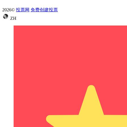
2026©
投票网
免费创建投票
ZH