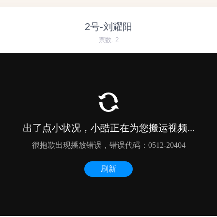
2号-刘耀阳
票数:
2