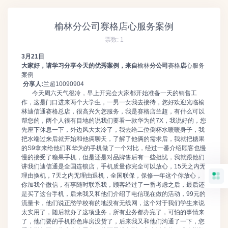
榆林分公司赛格店心服务案例
票数:
1
3
月
21
日
大家好，请学习分享今天的优秀案例，来自
榆林
分公司
赛格
店
心服务
案例
分享人
:
兰超10090904
今天周六天气很冷，早上开完会大家都开始准备一天的销售工
作，这是门口进来两个大学生，一男一女我去接待，您好欢迎光临榆
林迪信通赛格总店，很高兴为您服务，我是赛格店兰超，有什么可以
帮您的，两个人很有目地的说我们要看一款华为的7X，我说好的，您
先座下休息一下，外边风大太冷了，我去给二位倒杯水暖暖身子，我
把水端过来后就开始和他俩聊天，了解了他俩的需求后，我就把糖果
的S9拿来给他们和华为的手机做了一个对比，经过一番介绍顾客也慢
慢的接受了糖果手机，但是还是对品牌售后有一些担忧，我就跟他们
讲我们迪信通是全国连锁店，手机质量你完全可以放心，15天之内无
理由换机，7天之内无理由退机，全国联保，保修一年这个你放心，
你加我个微信，有事随时联系我，顾客经过了一番考虑之后，最后还
是买了这台手机，后来我又和他们介绍了电信现在做的活动，99元的
流量卡，他们说正愁学校有的地没有无线网，这个对于我们学生来说
太实用了，随后就办了这项业务，所有业务都办完了，可怕的事情来
了，他们要的手机粉色库房没货了，后来我又和他们沟通了一下，您