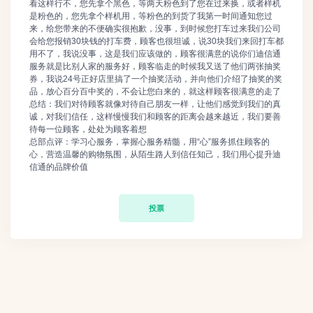
看这样行不，您先拿个黑色，等两天粉色到了您在过来换，或者样机
是粉色的，您先拿个样机用，等粉色的到货了我第一时间通知您过
来，给您带来的不便确实很抱歉，没事，到时候您打车过来我们公司
会给您报销30块钱的打车费，顾客也很坦诚，说30块我们来回打车都
用不了，我说没事，这是我们应该做的，顾客很满意的说你们迪信通
服务就是比别人家的服务好，顾客临走的时候我又送了他们两张抽奖
券，我说24号正好店里搞了一个抽奖活动，并向他们介绍了抽奖的奖
品，放心百分百中奖的，不会让您白来的，就这样顾客很满意的走了
总结：我们对待顾客就像对待自己朋友一样，让他们感觉到我们的真
诚，对我们信任，这样慢慢我们和顾客的距离会越来越近，我们要善
待每一位顾客，处处为顾客着想
总部点评：学习心服务，掌握心服务精髓，用“心”服务抓住顾客的
心，营造温馨的购物氛围，从陌生路人到信任知己，我们用心提升迪
信通的品牌价值
投票