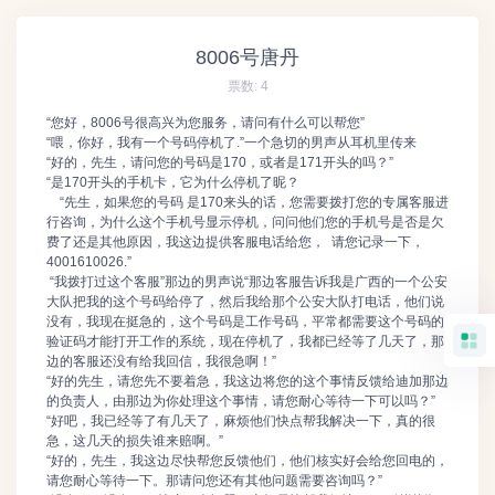
8006号唐丹
票数:
4
“您好，8006号很高兴为您服务，请问有什么可以帮您”
“喂，你好，我有一个号码停机了.”一个急切的男声从耳机里传来
“好的，先生，请问您的号码是170，或者是171开头的吗？”
“是170开头的手机卡，它为什么停机了昵？
“先生，如果您的号码 是170来头的话，您需要拨打您的专属客服进
行咨询，为什么这个手机号显示停机，问问他们您的手机号是否是欠
费了还是其他原因，我这边提供客服电话给您， 请您记录一下，
4001610026.”
“我拨打过这个客服”那边的男声说“那边客服告诉我是广西的一个公安
大队把我的这个号码给停了，然后我给那个公安大队打电话，他们说
没有，我现在挺急的，这个号码是工作号码，平常都需要这个号码的
验证码才能打开工作的系统，现在停机了，我都已经等了几天了，那
边的客服还没有给我回信，我很急啊！”
“好的先生，请您先不要着急，我这边将您的这个事情反馈给迪加那边
的负责人，由那边为你处理这个事情，请您耐心等待一下可以吗？”
“好吧，我已经等了有几天了，麻烦他们快点帮我解决一下，真的很
急，这几天的损失谁来赔啊。”
“好的，先生，我这边尽快帮您反馈他们，他们核实好会给您回电的，
请您耐心等待一下。那请问您还有其他问题需要咨询吗？”