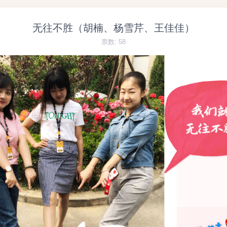
无往不胜（胡楠、杨雪芹、王佳佳）
票数:
58