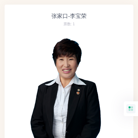
张家口-李宝荣
票数:
1