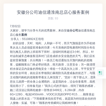
安徽分公司迪信通淮南总店心服务案例
票数:
93
7月02日
大家好，请学习分享今天的优秀案例，来自安徽
分公司
迪信通淮南总
店心服务
案例
分享人：55108924王培培
好的业绩，天时、地利、人和缺一不可，而天气预报是作为手机销
售从业人员必须提前准备的功课：今天淮南的雷电暴雨时间段分布在
朝九晚五人群的上班前和下班时，连续时间将超过3小时。所以，针
对会削减常态峰值客流和对门店造成积水安全隐患的天气，我们店长
提前雷暴预案：兵分两路！一路员工电话通知当天预约购机的老顾
客，提醒顾客出门务必带好雨具，雨天路滑，注意安全；另一路清理
积水保证店内设备的用电安全！缔造一个高高兴兴上班，平平安安下
班的安全环境，就在店长带领我们暴雨防汛高度戒备的状态下，与我
主动预约购机的老顾客带着女儿来找我了。“您好！雨下那么大，您和
您女儿就撑一把伞身上会潲雨的，这是我的伞，过会你拿着用，虽然
现在雨小了，但有备无妨！”我关心式的开场白，得到了顾客的感谢，
她二话没说让我再给她拿一部售价3499元，6.28in屏，内存
6G+128G，电池3450mAh，VOOC闪充的OPPO R15……顾客拿起
我递上的茶水说：“下雨都要来找你买手机，就是因为特别喜欢你的待
人接物：实诚、可靠！”顾客的夸奖瞬间让我精神抖擞！