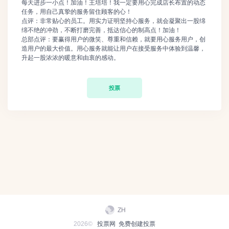
每天进步一小点！加油！王培培！我一定要用心完成店长布置的动态
任务，用自己真挚的服务留住顾客的心！
点评：非常贴心的员工。用实力证明坚持心服务，就会凝聚出一股绵
绵不绝的冲劲，不断打磨完善，抵达信心的制高点！加油！
总部点评：要赢得用户的微笑、尊重和信赖，就要用心服务用户，创
造用户的最大价值。用心服务就能让用户在接受服务中体验到温馨，
升起一股浓浓的暖意和由衷的感动。
投票
ZH
2026©
投票网
免费创建投票