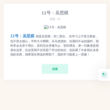
11号：吴思棋
票数:
43
11号：吴思棋
我是吴思棋，初二新生。 在学习上不算太勤奋，
也不算太细心，平时大大咧咧，马马虎虎的。但遇到不会的题时，我
时常会去弄个明白，直到完全弄懂为止。初到博龙，第一印象便是我
喜欢这里，在这里我不仅巩固了学过的知识，也拓展了许多我从未发
现的东西，我希望在博龙的帮助下，我的学习能更上一层楼！
投票