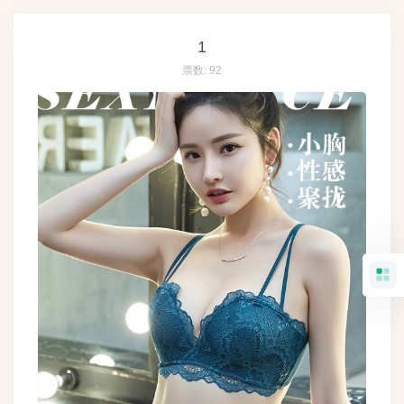
1
票数:
92