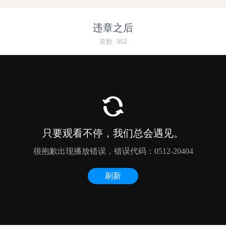
违章之后
票数:
952