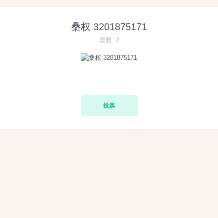
桑权 3201875171
票数:
2
投票