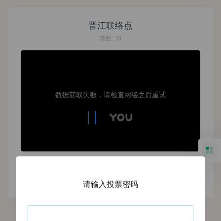
晋江联络点
票数:
10
投票
请输入投票密码