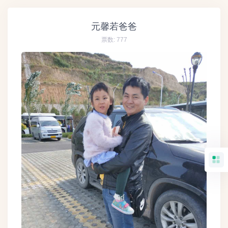
元馨若爸爸
票数:
777