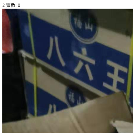
2
票数:
0