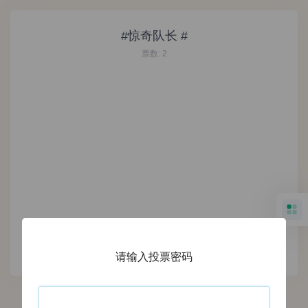
#惊奇队长 #
票数:
2
投票
请输入投票密码