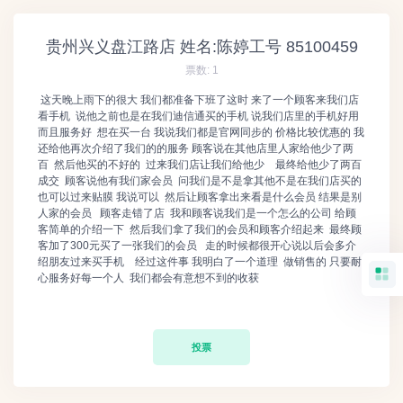
贵州兴义盘江路店 姓名:陈婷工号 85100459
票数:
1
这天晚上雨下的很大 我们都准备下班了这时 来了一个顾客来我们店
看手机 说他之前也是在我们迪信通买的手机 说我们店里的手机好用
而且服务好 想在买一台 我说我们都是官网同步的 价格比较优惠的 我
还给他再次介绍了我们的的服务 顾客说在其他店里人家给他少了两
百 然后他买的不好的 过来我们店让我们给他少 最终给他少了两百
成交 顾客说他有我们家会员 问我们是不是拿其他不是在我们店买的
也可以过来贴膜 我说可以 然后让顾客拿出来看是什么会员 结果是别
人家的会员 顾客走错了店 我和顾客说我们是一个怎么的公司 给顾
客简单的介绍一下 然后我们拿了我们的会员和顾客介绍起来 最终顾
客加了300元买了一张我们的会员 走的时候都很开心说以后会多介
绍朋友过来买手机 经过这件事 我明白了一个道理 做销售的 只要耐
心服务好每一个人 我们都会有意想不到的收获
投票