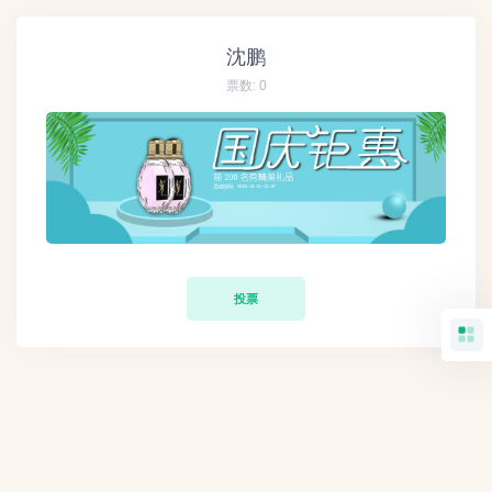
沈鹏
票数:
0
投票