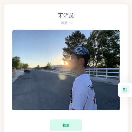
宋昕昊
票数:
0
投票