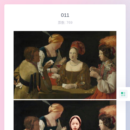
011
票数:
769