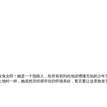
发兔女郎！她是一个指路人，给所有初到此地还懵懂无知的少年
土地时一样，她虽然历经艰辛但仍怀揣美好，誓言要让这里散发