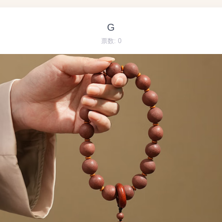
G
票数:
0