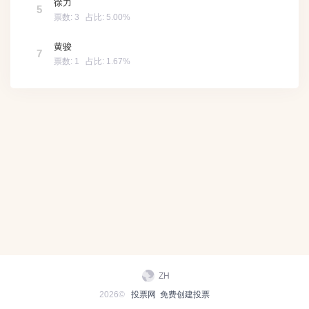
徐力
5
票数:
3
占比:
5.00%
黄骏
7
票数:
1
占比:
1.67%
ZH
2026©
投票网
免费创建投票