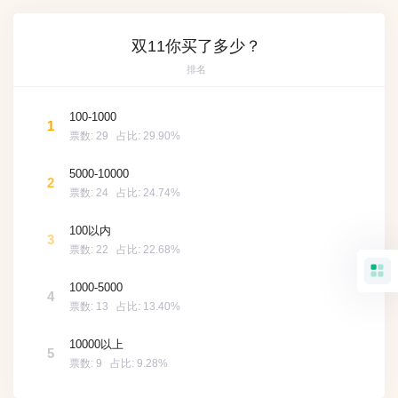
双11你买了多少？
排名
100-1000
1
票数:
29
占比:
29.90%
5000-10000
2
票数:
24
占比:
24.74%
100以内
3
票数:
22
占比:
22.68%
1000-5000
4
票数:
13
占比:
13.40%
10000以上
5
票数:
9
占比:
9.28%