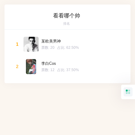
看看哪个帅
排名
某欧美男神
1
票数:
20
占比:
62.50%
李白Cos
2
票数:
12
占比:
37.50%