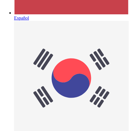
Español