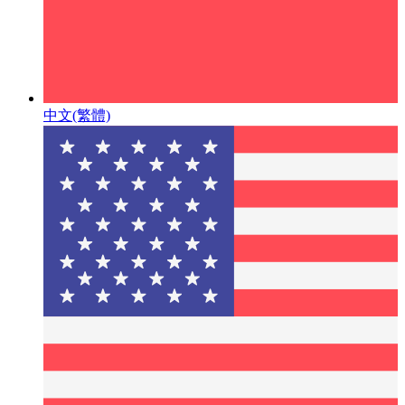
中文(繁體)