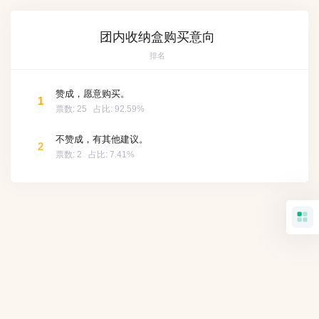
团内收纳盒购买意向
排名
赞成，愿意购买。
1
票数:
25
占比:
92.59%
不赞成，有其他建议。
2
票数:
2
占比:
7.41%