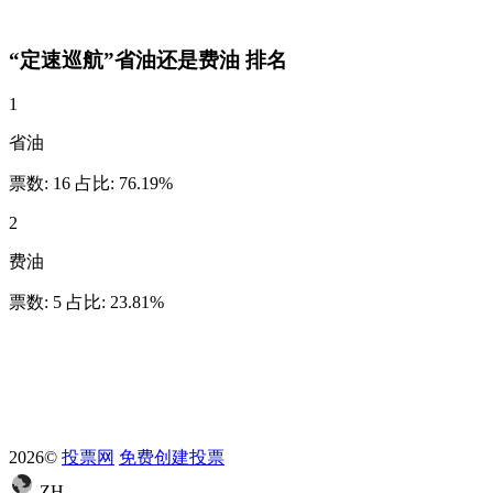
“定速巡航”省油还是费油
排名
1
省油
票数:
16
占比:
76.19%
2
费油
票数:
5
占比:
23.81%
2026©
投票网
免费创建投票
ZH